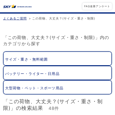
FAQ改善アンケート
よくあるご質問
>
この荷物、大丈夫？(サイズ・重さ・制限)
「この荷物、大丈夫？(サイズ・重さ・制限)」内の
カテゴリから探す
サイズ・重さ・無料範囲
バッテリー・ライター・日用品
大型荷物・ペット・スポーツ用品
「この荷物、大丈夫？(サイズ・重さ・制
限)」の検索結果
48件