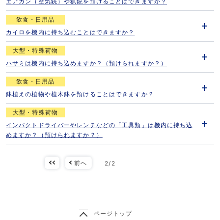
エアガン（空気銃）や猟銃を預けることはできますか？
開
く
飲食・日用品
カイロを機内に持ち込むことはできますか？
開
く
大型・特殊荷物
ハサミは機内に持ち込めますか？（預けられますか？）
開
く
飲食・日用品
鉢植えの植物や植木鉢を預けることはできますか？
開
く
大型・特殊荷物
インパクトドライバーやレンチなどの「工具類」は機内に持ち込
開
めますか？（預けられますか？）
く
最初
前へ
2
/
2
ページトップ