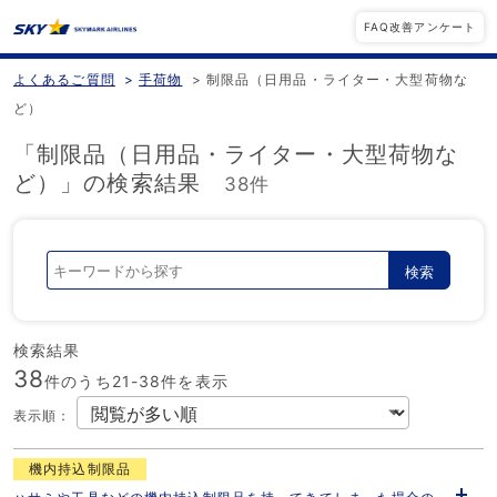
FAQ改善アンケート
よくあるご質問
>
手荷物
>
制限品（日用品・ライター・大型荷物な
ど）
「制限品（日用品・ライター・大型荷物な
ど）」の検索結果
38件
検索
検索結果
38
件のうち21-
38
件を表示
表示順
：
機内持込制限品