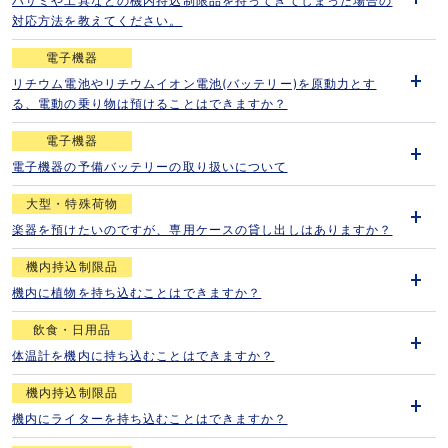
ハサミや工具などの機内持込制限品を持ってきてしまった場合の
開
対応方法を教えてください。
く
電子機器
リチウム電池やリチウムイオン電池(バッテリー)を原動力とす
開
る、電動の乗り物は預けることはできますか？
く
電子機器
電子機器の予備バッテリーの取り扱いについて
開
く
大型・特殊荷物
楽器を預けたいのですが、専用ケースの貸し出しはありますか？
開
く
機内持込制限品
機内に植物を持ち込むことはできますか？
開
く
飲食・日用品
体温計を機内に持ち込むことはできますか？
開
く
機内持込制限品
機内にライターを持ち込むことはできますか？
開
く