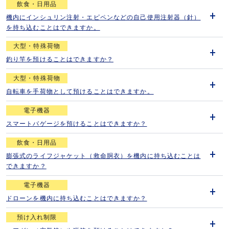
飲食・日用品
機内にインシュリン注射・エピペンなどの自己使用注射器（針）
開
を持ち込むことはできますか。
く
大型・特殊荷物
釣り竿を預けることはできますか？
開
く
大型・特殊荷物
自転車を手荷物として預けることはできますか。
開
く
電子機器
スマートバゲージを預けることはできますか？
開
く
飲食・日用品
膨張式のライフジャケット（救命胴衣）を機内に持ち込むことは
開
できますか？
く
電子機器
ドローンを機内に持ち込むことはできますか？
開
く
預け入れ制限