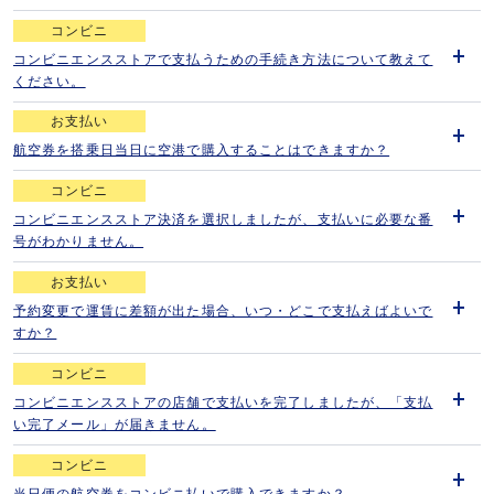
く
コンビニ
コンビニエンスストアで支払うための手続き方法について教えて
開
ください。
く
お支払い
航空券を搭乗日当日に空港で購入することはできますか？
開
く
コンビニ
コンビニエンスストア決済を選択しましたが、支払いに必要な番
開
号がわかりません。
く
お支払い
予約変更で運賃に差額が出た場合、いつ・どこで支払えばよいで
開
すか？
く
コンビニ
コンビニエンスストアの店舗で支払いを完了しましたが、「支払
開
い完了メール」が届きません。
く
コンビニ
当日便の航空券をコンビニ払いで購入できますか？