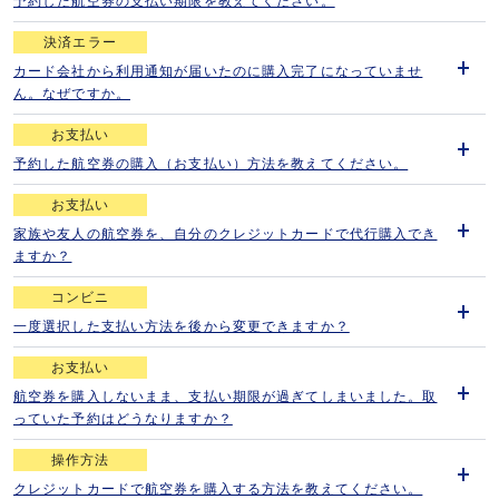
予約した航空券の支払い期限を教えてください。
開
く
決済エラー
カード会社から利用通知が届いたのに購入完了になっていませ
開
ん。なぜですか。
く
お支払い
予約した航空券の購入（お支払い）方法を教えてください。
開
く
お支払い
家族や友人の航空券を、自分のクレジットカードで代行購入でき
開
ますか？
く
コンビニ
一度選択した支払い方法を後から変更できますか？
開
く
お支払い
航空券を購入しないまま、支払い期限が過ぎてしまいました。取
開
っていた予約はどうなりますか？
く
操作方法
クレジットカードで航空券を購入する方法を教えてください。
開