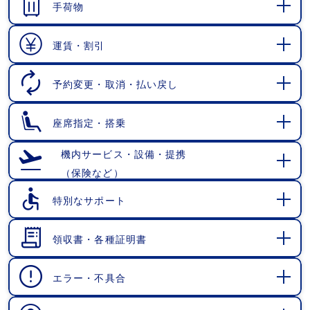
手荷物
開
く
運賃・割引
開
く
予約変更・取消・払い戻し
開
く
座席指定・搭乗
開
く
機内サービス・設備・提携
（保険など）
開
く
特別なサポート
開
く
領収書・各種証明書
開
く
エラー・不具合
開
く