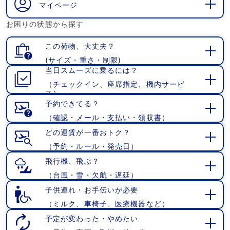
マイページ
開
お困りの状態から探す
く
この荷物、大丈夫？
(サイズ・重さ・制限)
開
当日スムーズに乗るには？
く
（チェックイン、座席指定、機内サービ
開
ス）
く
予約できてる？
（確認・メール・支払い・領収書）
開
く
どの運賃が一番おトク？
（予約・ルール・発売日）
開
く
飛行機、飛ぶ？
（台風・雪・欠航・遅延）
開
く
子供連れ・お手伝いが必要
（ミルク、車椅子、医療機器など）
開
く
予定が変わった・やめたい