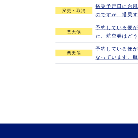
搭乗予定日に台
変更・取消
のですが、搭乗
予約している便
悪天候
た、航空券はど
予約している便
悪天候
なっています。