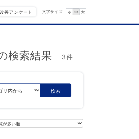
文字サイズ
Q改善アンケート
大
中
小
の検索結果
3件
検索