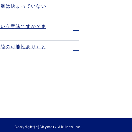
欠航は決まっていない
開
く
ういう意味ですか？ま
開
く
着陸の可能性あり）と
開
く
Copyright(c)Skymark Airlines Inc.