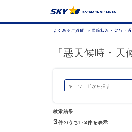
よくあるご質問
>
運航状況・欠航・
「悪天候時・天
検索結果
3
件のうち1-
3
件を表示