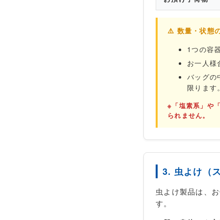
⚠️ 数量・状
1つの容器に
お一人様
バッグの
限ります
※「塩素系」や
られません。
3. 虫よけ
虫よけ製品は、お
す。