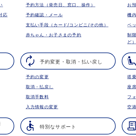
い
予約方法（発売日、窓口、操作）
お
対応
予約確認・メール
機
支払い手段（カード/コンビニ/その他）
ペ
赤ちゃん・お子さまの予約
制
ど
予約変更・取消・払い戻し
予約の変更
搭
取消・払戻し
座
取消手数料
フ
入力情報の変更
空
携
特別なサポート