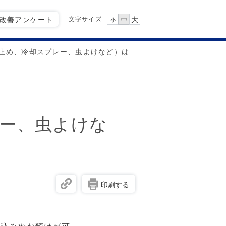
文字サイズ
Q改善アンケート
大
中
小
止め、冷却スプレー、虫よけなど）は
ー、虫よけな
印刷する