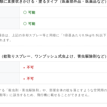
衣類に直接吹きかける・塗るタイプ（医薬部外品・医薬品など
〇 可能
〇 可能
合は、上記の冷却スプレー等と同様に「1容器あたり0.5kg/0.5L以下、
れます。
用（蚊取りスプレー、ワンプッシュ式虫よけ、害虫駆除剤など
× 不可
× 不可
する「殺虫剤・害虫駆除剤」や、部屋全体の蚊を落とすような空間用
類等）に該当するため、飛行機に載せることができません。