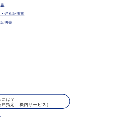
収書
航・遅延証明書
乗証明書
るには？
座席指定、機内サービス）
ト