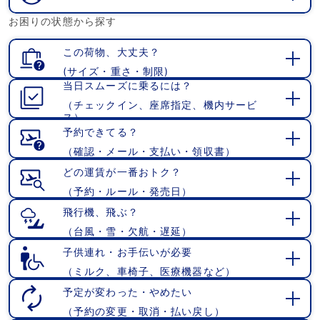
開
お困りの状態から探す
く
この荷物、大丈夫？
(サイズ・重さ・制限)
開
当日スムーズに乗るには？
く
（チェックイン、座席指定、機内サービ
開
ス）
く
予約できてる？
（確認・メール・支払い・領収書）
開
く
どの運賃が一番おトク？
（予約・ルール・発売日）
開
く
飛行機、飛ぶ？
（台風・雪・欠航・遅延）
開
く
子供連れ・お手伝いが必要
（ミルク、車椅子、医療機器など）
開
く
予定が変わった・やめたい
（予約の変更・取消・払い戻し）
開