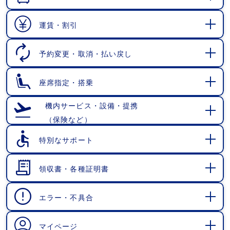
開
く
運賃・割引
開
く
予約変更・取消・払い戻し
開
く
座席指定・搭乗
開
く
機内サービス・設備・提携
（保険など）
開
く
特別なサポート
開
く
領収書・各種証明書
開
く
エラー・不具合
開
く
マイページ