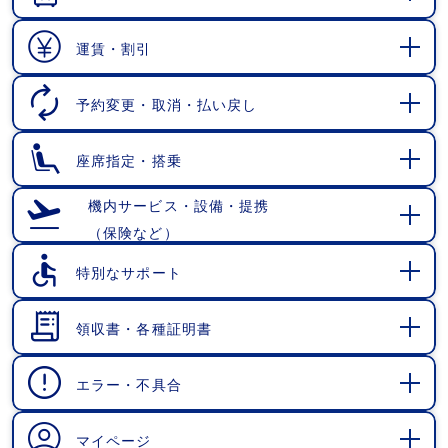
開
く
運賃・割引
開
く
予約変更・取消・払い戻し
開
く
座席指定・搭乗
開
く
機内サービス・設備・提携
（保険など）
開
く
特別なサポート
開
く
領収書・各種証明書
開
く
エラー・不具合
開
く
マイページ