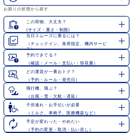
開
お困りの状態から探す
く
この荷物、大丈夫？
(サイズ・重さ・制限)
開
当日スムーズに乗るには？
く
（チェックイン、座席指定、機内サービ
開
ス）
く
予約できてる？
（確認・メール・支払い・領収書）
開
く
どの運賃が一番おトク？
（予約・ルール・発売日）
開
く
飛行機、飛ぶ？
（台風・雪・欠航・遅延）
開
く
子供連れ・お手伝いが必要
（ミルク、車椅子、医療機器など）
開
く
予定が変わった・やめたい
（予約の変更・取消・払い戻し）
開