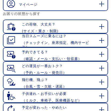
く
マイページ
開
お困りの状態から探す
く
この荷物、大丈夫？
(サイズ・重さ・制限)
開
当日スムーズに乗るには？
く
（チェックイン、座席指定、機内サービ
開
ス）
く
予約できてる？
（確認・メール・支払い・領収書）
開
く
どの運賃が一番おトク？
（予約・ルール・発売日）
開
く
飛行機、飛ぶ？
（台風・雪・欠航・遅延）
開
く
子供連れ・お手伝いが必要
（ミルク、車椅子、医療機器など）
開
く
予定が変わった・やめたい