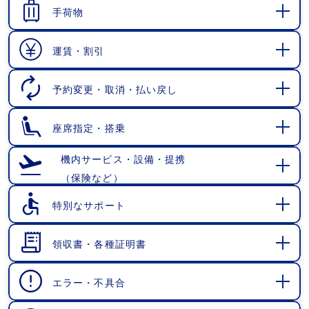
く
手荷物
開
く
運賃・割引
開
く
予約変更・取消・払い戻し
開
く
座席指定・搭乗
開
く
機内サービス・設備・提携
（保険など）
開
く
特別なサポート
開
く
領収書・各種証明書
開
く
エラー・不具合
開