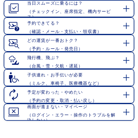
当日スムーズに乗るには？
く
（チェックイン、座席指定、機内サービ
開
ス）
く
予約できてる？
（確認・メール・支払い・領収書）
開
く
どの運賃が一番おトク？
（予約・ルール・発売日）
開
く
飛行機、飛ぶ？
（台風・雪・欠航・遅延）
開
く
子供連れ・お手伝いが必要
（ミルク、車椅子、医療機器など）
開
く
予定が変わった・やめたい
（予約の変更・取消・払い戻し）
開
画面が進まない・マイページ
く
（ログイン・エラー・操作のトラブルを解
開
決したい）
く