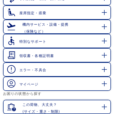
開
く
座席指定・搭乗
開
く
機内サービス・設備・提携
（保険など）
開
く
特別なサポート
開
く
領収書・各種証明書
開
く
エラー・不具合
開
く
マイページ
開
お困りの状態から探す
く
この荷物、大丈夫？
(サイズ・重さ・制限)
開