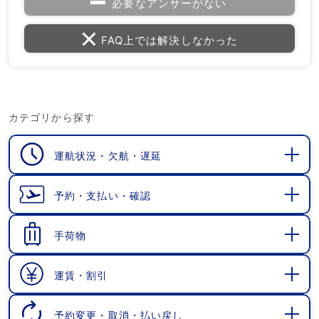
必要なアンサーがない
FAQ上では解決しなかった
カテゴリから探す
運航状況・欠航・遅延
開
く
予約・支払い・確認
開
く
手荷物
開
く
運賃・割引
開
く
予約変更・取消・払い戻し