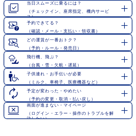
当日スムーズに乗るには？
く
（チェックイン、座席指定、機内サービ
開
ス）
く
予約できてる？
（確認・メール・支払い・領収書）
開
く
どの運賃が一番おトク？
（予約・ルール・発売日）
開
く
飛行機、飛ぶ？
（台風・雪・欠航・遅延）
開
く
子供連れ・お手伝いが必要
（ミルク、車椅子、医療機器など）
開
く
予定が変わった・やめたい
（予約の変更・取消・払い戻し）
開
画面が進まない・マイページ
く
（ログイン・エラー・操作のトラブルを解
開
決したい）
く