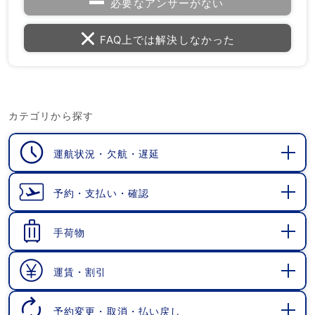
必要なアンサーがない
FAQ上では解決しなかった
カテゴリから探す
運航状況・欠航・遅延
開
く
予約・支払い・確認
開
く
手荷物
開
く
運賃・割引
開
く
予約変更・取消・払い戻し