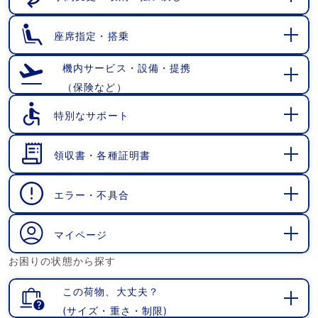
開
く
座席指定・搭乗
開
く
機内サービス・設備・提携
（保険など）
開
く
特別なサポート
開
く
領収書・各種証明書
開
く
エラー・不具合
開
く
マイページ
開
お困りの状態から探す
く
この荷物、大丈夫？
(サイズ・重さ・制限)
開