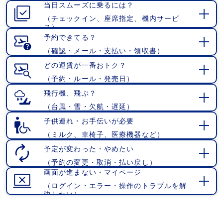
当日スムーズに乗るには？
く
（チェックイン、座席指定、機内サービ
開
ス）
く
予約できてる？
（確認・メール・支払い・領収書）
開
く
どの運賃が一番おトク？
（予約・ルール・発売日）
開
く
飛行機、飛ぶ？
（台風・雪・欠航・遅延）
開
く
子供連れ・お手伝いが必要
（ミルク、車椅子、医療機器など）
開
く
予定が変わった・やめたい
（予約の変更・取消・払い戻し）
開
画面が進まない・マイページ
く
（ログイン・エラー・操作のトラブルを解
開
決したい）
く