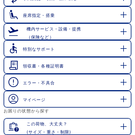
開
く
座席指定・搭乗
開
く
機内サービス・設備・提携
（保険など）
開
く
特別なサポート
開
く
領収書・各種証明書
開
く
エラー・不具合
開
く
マイページ
開
お困りの状態から探す
く
この荷物、大丈夫？
(サイズ・重さ・制限)
開