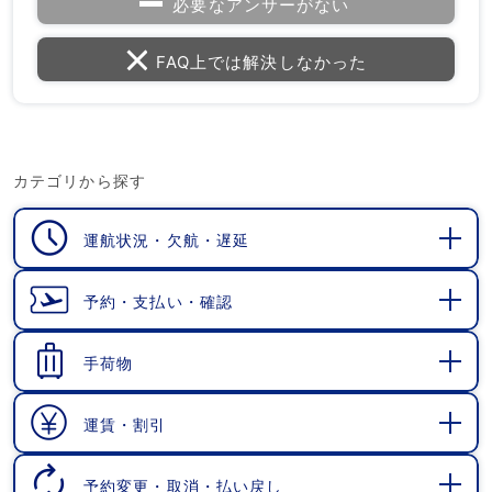
必要なアンサーがない
FAQ上では解決しなかった
カテゴリから探す
運航状況・欠航・遅延
開
く
予約・支払い・確認
開
く
手荷物
開
く
運賃・割引
開
く
予約変更・取消・払い戻し