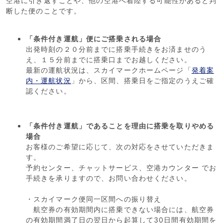
空港に引き返すことや、他の空港へ着陸する可能性があると判
断した便のことです。
「条件付き運航」便にご搭乗される場合
出発時刻の２０分前までに搭乗手続きをお済ませのう
え、１５分前までに搭乗口までお越しください。
最新の運航状況は、スカイマークホームページ「
発着案
内・運航状況
」から、区間、搭乗日をご指定のうえご確
認ください。
「条件付き運航」であることを理由に搭乗を取りやめる
場合
お客様のご希望に応じて、次の対応をさせていただきま
す。
予約センター、チャットサービス、空港カウンター でお
手続きを承りますので、お問い合わせください。
・スカイマーク便同一区間への振り替え
航空券の有効期間内に搭乗できない場合には、航空券
の有効期間満了日の翌日から起算して30日間有効期間を