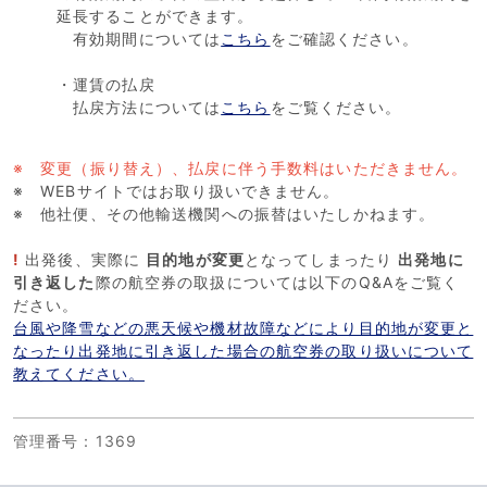
延長することができます。
有効期間については
こちら
をご確認ください。
・運賃の払戻
払戻方法については
こちら
をご覧ください。
※ 変更（振り替え）、払戻に伴う手数料はいただきません。
※ WEBサイトではお取り扱いできません。
※ 他社便、その他輸送機関への振替はいたしかねます。
!
出発後、実際に
目的地が変更
となってしまったり
出発地に
引き返し
た
際の航空券の取扱については以下のQ&Aをご覧く
ださい。
台風や降雪などの悪天候や機材故障などにより目的地が変更と
なったり出発地に引き返した場合の航空券の取り扱いについて
教えてください。
管理番号
：1369