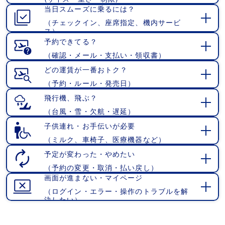
開
当日スムーズに乗るには？
く
（チェックイン、座席指定、機内サービ
開
ス）
く
予約できてる？
（確認・メール・支払い・領収書）
開
く
どの運賃が一番おトク？
（予約・ルール・発売日）
開
く
飛行機、飛ぶ？
（台風・雪・欠航・遅延）
開
く
子供連れ・お手伝いが必要
（ミルク、車椅子、医療機器など）
開
く
予定が変わった・やめたい
（予約の変更・取消・払い戻し）
開
画面が進まない・マイページ
く
（ログイン・エラー・操作のトラブルを解
開
決したい）
く