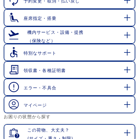
予約変更・取消・払い戻し
開
く
座席指定・搭乗
開
く
機内サービス・設備・提携
（保険など）
開
く
特別なサポート
開
く
領収書・各種証明書
開
く
エラー・不具合
開
く
マイページ
開
お困りの状態から探す
く
この荷物、大丈夫？
(サイズ・重さ・制限)