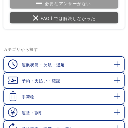
必要なアンサーがない
FAQ上では解決しなかった
カテゴリから探す
運航状況・欠航・遅延
開
く
予約・支払い・確認
開
く
手荷物
開
く
運賃・割引
開
く