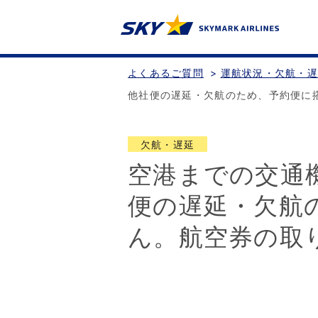
よくあるご質問
>
運航状況・欠航・
他社便の遅延・欠航のため、予約便に
欠航・遅延
空港までの交通
便の遅延・欠航
ん。航空券の取