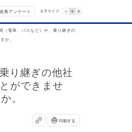
文字サイズ
Q改善アンケート
大
中
小
関（電車、バスなど）や、乗り継ぎの
ますか。
乗り継ぎの他社
ことができませ
すか。
印刷する