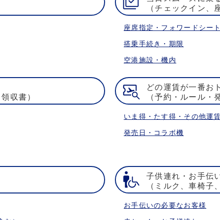
（チェックイン、
座席指定・フォワードシー
搭乗手続き・期限
空港施設・機内
どの運賃が一番お
・領収書）
（予約・ルール・
いま得・たす得・その他運
発売日・コラボ機
子供連れ・お手伝
）
（ミルク、車椅子
お手伝いの必要なお客様