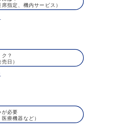
座席指定、機内サービス）
ト
トク？
発売日）
賃
いが必要
、医療機器など）