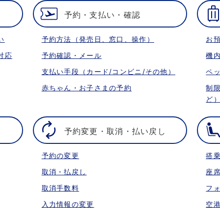
予約・支払い・確認
い
予約方法（発売日、窓口、操作）
お
対応
予約確認・メール
機
支払い手段（カード/コンビニ/その他）
ペ
赤ちゃん・お子さまの予約
制
ど
予約変更・取消・払い戻し
予約の変更
搭
取消・払戻し
座
取消手数料
フ
入力情報の変更
空