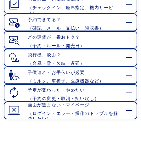
く
（チェックイン、座席指定、機内サービ
開
ス）
く
予約できてる？
（確認・メール・支払い・領収書）
開
く
どの運賃が一番おトク？
（予約・ルール・発売日）
開
く
飛行機、飛ぶ？
（台風・雪・欠航・遅延）
開
く
子供連れ・お手伝いが必要
（ミルク、車椅子、医療機器など）
開
く
予定が変わった・やめたい
（予約の変更・取消・払い戻し）
開
画面が進まない・マイページ
く
（ログイン・エラー・操作のトラブルを解
開
決したい）
く