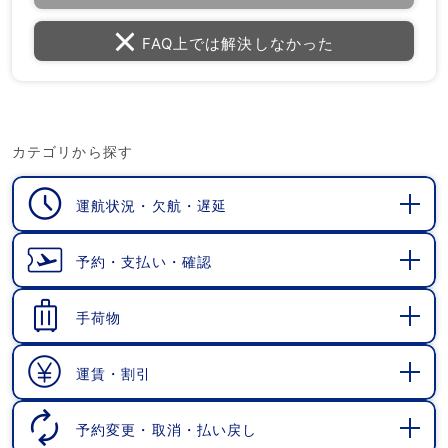
FAQ上では解決しなかった
カテゴリから探す
運航状況・欠航・遅延
開
く
予約・支払い・確認
開
く
手荷物
開
く
運賃・割引
開
く
予約変更・取消・払い戻し