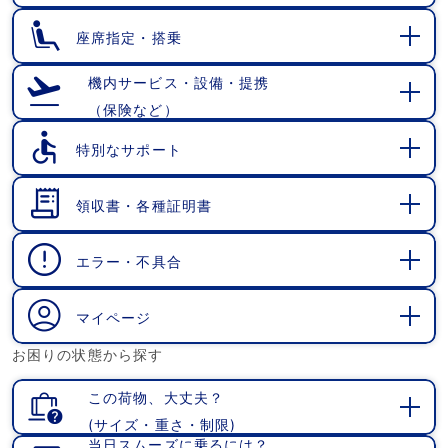
開
く
座席指定・搭乗
開
く
機内サービス・設備・提携
（保険など）
開
く
特別なサポート
開
く
領収書・各種証明書
開
く
エラー・不具合
開
く
マイページ
開
お困りの状態から探す
く
この荷物、大丈夫？
(サイズ・重さ・制限)
開
当日スムーズに乗るには？