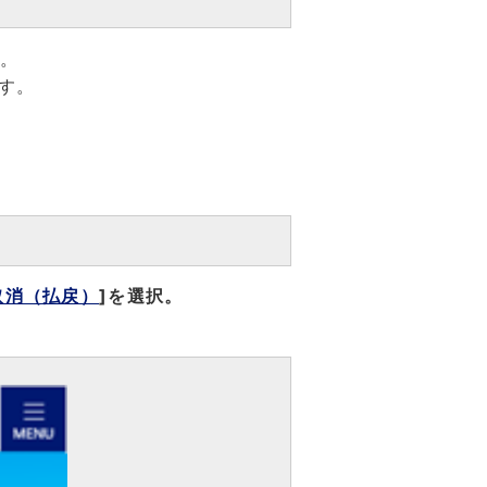
す。
す。
。
取消（払戻）
]を選択。