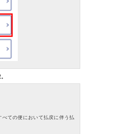
択。
すべての便において払戻に伴う払