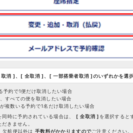
取消 ]、[ 全取消 ]、[ 一部搭乗者取消 ]のいずれかを選
れる予約で1便だけ取消したい場合
乗者、すべての便を取消したい場合
乗者が複数いる予約で1名だけ取消したい場合
便を同時に予約されている場合は、
[ 全取消 ]
を選択すると
ただきません。
、欠航便以外は
手数料がかかりますので
ご注意ください。