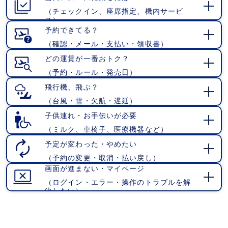
（チェックイン、座席指定、機内サービ
開
ス）
く
予約できてる？
（確認・メール・支払い・領収書）
開
く
どの運賃が一番おトク？
（予約・ルール・発売日）
開
く
飛行機、飛ぶ？
（台風・雪・欠航・遅延）
開
く
子供連れ・お手伝いが必要
（ミルク、車椅子、医療機器など）
開
く
予定が変わった・やめたい
（予約の変更・取消・払い戻し）
開
画面が進まない・マイページ
く
（ログイン・エラー・操作のトラブルを解
開
決したい）
く