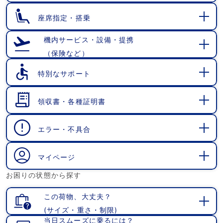
く
座席指定・搭乗
開
く
機内サービス・設備・提携
（保険など）
開
く
特別なサポート
開
く
領収書・各種証明書
開
く
エラー・不具合
開
く
マイページ
開
お困りの状態から探す
く
この荷物、大丈夫？
(サイズ・重さ・制限)
開
当日スムーズに乗るには？
く