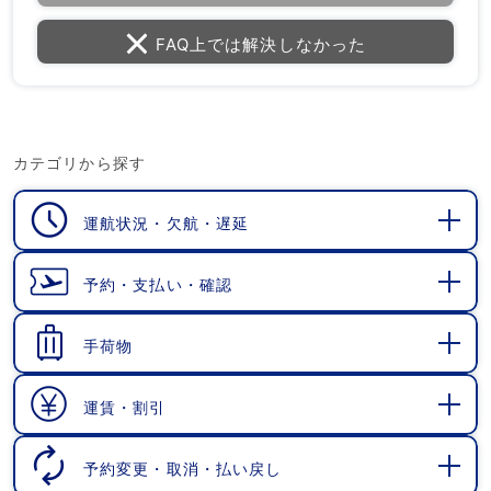
FAQ上では解決しなかった
カテゴリから探す
運航状況・欠航・遅延
開
く
予約・支払い・確認
開
く
手荷物
開
く
運賃・割引
開
く
予約変更・取消・払い戻し
開