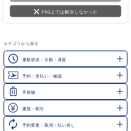
FAQ上では解決しなかった
カテゴリから探す
運航状況・欠航・遅延
開
く
予約・支払い・確認
開
く
手荷物
開
く
運賃・割引
開
く
予約変更・取消・払い戻し
開