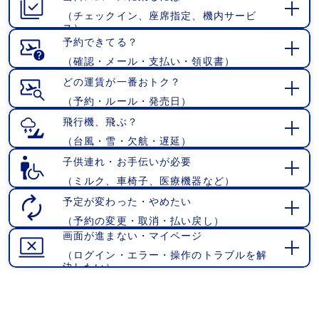
（チェックイン、座席指定、機内サービ
開
ス）
く
予約できてる？
（確認・メール・支払い・領収書）
開
く
どの運賃が一番おトク？
（予約・ルール・発売日）
開
く
飛行機、飛ぶ？
（台風・雪・欠航・遅延）
開
く
子供連れ・お手伝いが必要
（ミルク、車椅子、医療機器など）
開
く
予定が変わった・やめたい
（予約の変更・取消・払い戻し）
開
画面が進まない・マイページ
く
（ログイン・エラー・操作のトラブルを解
開
決したい）
く