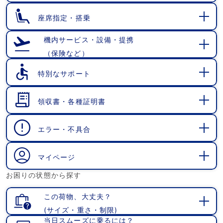
く
座席指定・搭乗
開
く
機内サービス・設備・提携
（保険など）
開
く
特別なサポート
開
く
領収書・各種証明書
開
く
エラー・不具合
開
く
マイページ
開
お困りの状態から探す
く
この荷物、大丈夫？
(サイズ・重さ・制限)
開
当日スムーズに乗るには？
く