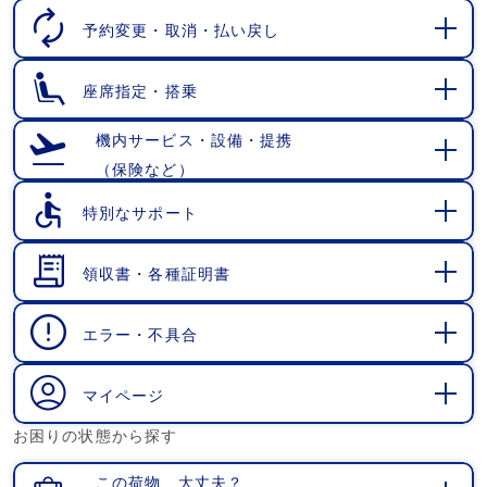
く
予約変更・取消・払い戻し
開
く
座席指定・搭乗
開
く
機内サービス・設備・提携
（保険など）
開
く
特別なサポート
開
く
領収書・各種証明書
開
く
エラー・不具合
開
く
マイページ
開
お困りの状態から探す
く
この荷物、大丈夫？