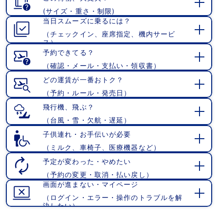
(サイズ・重さ・制限)
開
当日スムーズに乗るには？
く
（チェックイン、座席指定、機内サービ
開
ス）
く
予約できてる？
（確認・メール・支払い・領収書）
開
く
どの運賃が一番おトク？
（予約・ルール・発売日）
開
く
飛行機、飛ぶ？
（台風・雪・欠航・遅延）
開
く
子供連れ・お手伝いが必要
（ミルク、車椅子、医療機器など）
開
く
予定が変わった・やめたい
（予約の変更・取消・払い戻し）
開
画面が進まない・マイページ
く
（ログイン・エラー・操作のトラブルを解
開
決したい）
く