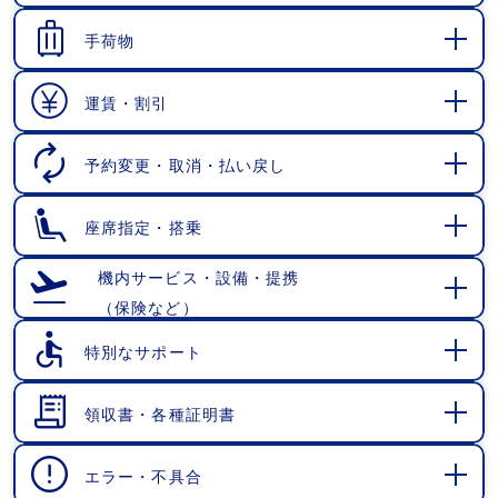
く
手荷物
開
く
運賃・割引
開
く
予約変更・取消・払い戻し
開
く
座席指定・搭乗
開
く
機内サービス・設備・提携
（保険など）
開
く
特別なサポート
開
く
領収書・各種証明書
開
く
エラー・不具合
開