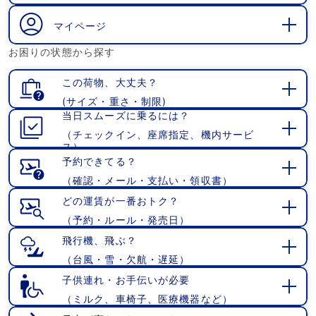
く
マイページ
開
お困りの状態から探す
く
この荷物、大丈夫？
(サイズ・重さ・制限)
開
当日スムーズに乗るには？
く
（チェックイン、座席指定、機内サービ
開
ス）
く
予約できてる？
（確認・メール・支払い・領収書）
開
く
どの運賃が一番おトク？
（予約・ルール・発売日）
開
く
飛行機、飛ぶ？
（台風・雪・欠航・遅延）
開
く
子供連れ・お手伝いが必要
（ミルク、車椅子、医療機器など）
開
く