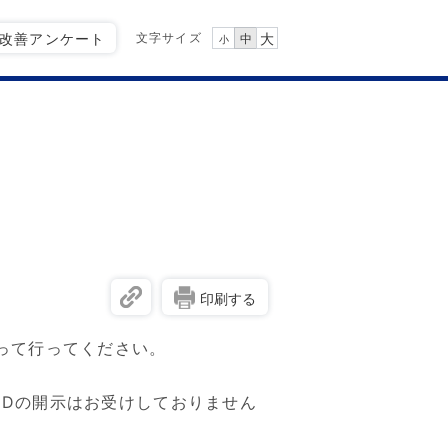
文字サイズ
Q改善アンケート
大
中
小
印刷する
って行ってください。
IDの開示はお受けしておりません