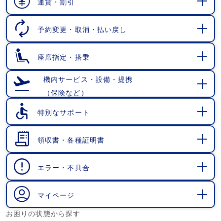
運賃・割引
開
く
予約変更・取消・払い戻し
開
く
座席指定・搭乗
開
く
機内サービス・設備・提携
（保険など）
開
く
特別なサポート
開
く
領収書・各種証明書
開
く
エラー・不具合
開
く
マイページ
開
お困りの状態から探す
く