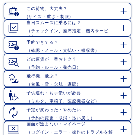
この荷物、大丈夫？
(サイズ・重さ・制限)
開
当日スムーズに乗るには？
く
（チェックイン、座席指定、機内サービ
開
ス）
く
予約できてる？
（確認・メール・支払い・領収書）
開
く
どの運賃が一番おトク？
（予約・ルール・発売日）
開
く
飛行機、飛ぶ？
（台風・雪・欠航・遅延）
開
く
子供連れ・お手伝いが必要
（ミルク、車椅子、医療機器など）
開
く
予定が変わった・やめたい
（予約の変更・取消・払い戻し）
開
画面が進まない・マイページ
く
（ログイン・エラー・操作のトラブルを解