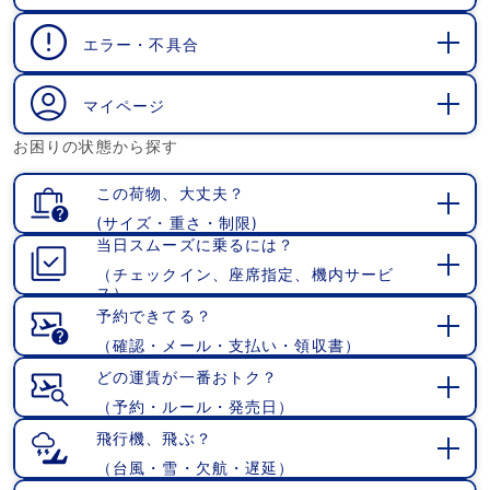
開
く
エラー・不具合
開
く
マイページ
開
お困りの状態から探す
く
この荷物、大丈夫？
(サイズ・重さ・制限)
開
当日スムーズに乗るには？
く
（チェックイン、座席指定、機内サービ
開
ス）
く
予約できてる？
（確認・メール・支払い・領収書）
開
く
どの運賃が一番おトク？
（予約・ルール・発売日）
開
く
飛行機、飛ぶ？
（台風・雪・欠航・遅延）
開