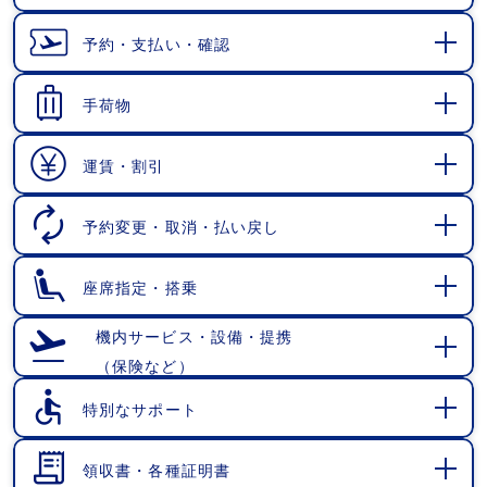
開
く
予約・支払い・確認
開
く
手荷物
開
く
運賃・割引
開
く
予約変更・取消・払い戻し
開
く
座席指定・搭乗
開
く
機内サービス・設備・提携
（保険など）
開
く
特別なサポート
開
く
領収書・各種証明書