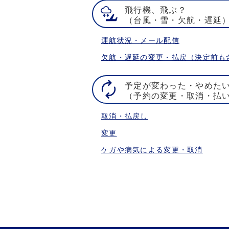
飛行機、飛ぶ？
（台風・雪・欠航・遅延
運航状況・メール配信
欠航・遅延の変更・払戻（決定前も
予定が変わった・やめた
（予約の変更・取消・払
取消・払戻し
変更
ケガや病気による変更・取消