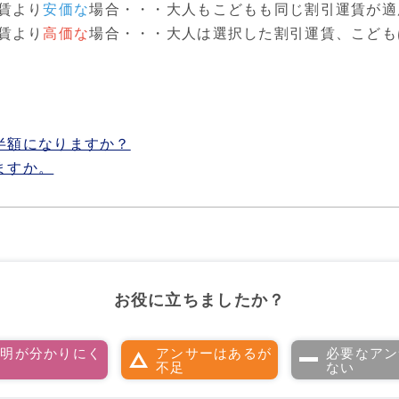
賃より
安価な
場合・・・大人もこどもも同じ割引運賃が適
賃より
高価な
場合・・・大人は選択した割引運賃、こども
半額になりますか？
ますか。
お役に立ちましたか？
説明が分かりにく
アンサーはあるが
必要なアン
い
不足
ない