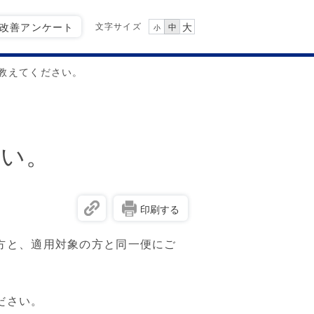
文字サイズ
Q改善アンケート
大
中
小
教えてください。
さい。
印刷する
方と、適用対象の方と同一便にご
ださい。