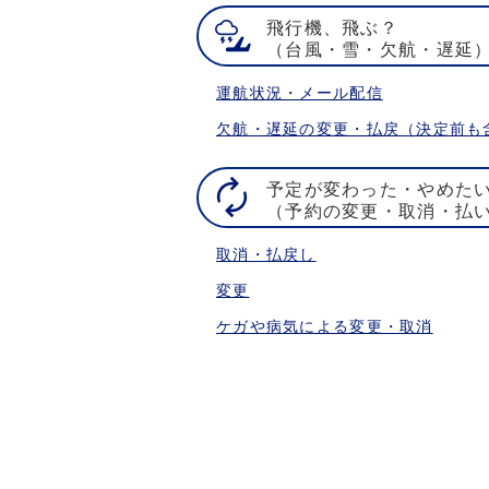
飛行機、飛ぶ？
（台風・雪・欠航・遅延
運航状況・メール配信
欠航・遅延の変更・払戻（決定前も
予定が変わった・やめた
（予約の変更・取消・払
取消・払戻し
変更
ケガや病気による変更・取消