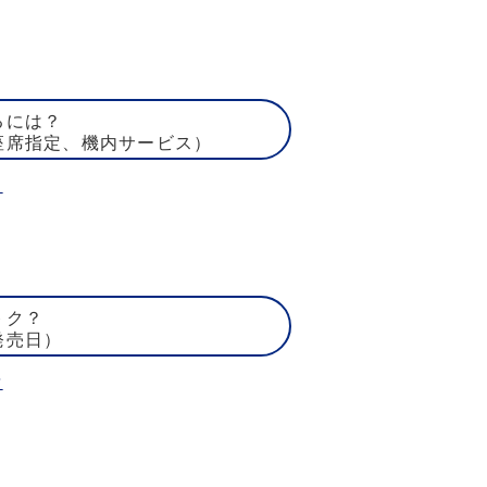
るには？
座席指定、機内サービス）
ト
トク？
発売日）
賃