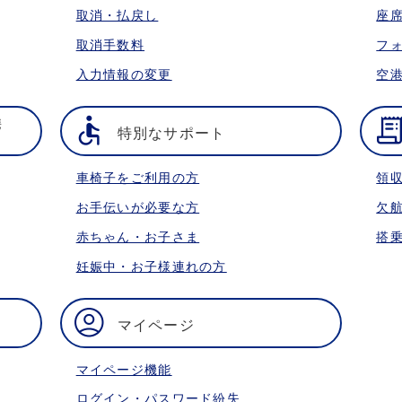
取消・払戻し
座
取消手数料
フ
入力情報の変更
空
携
特別なサポート
車椅子をご利用の方
領
お手伝いが必要な方
欠
赤ちゃん・お子さま
搭
妊娠中・お子様連れの方
マイページ
マイページ機能
ログイン・パスワード紛失