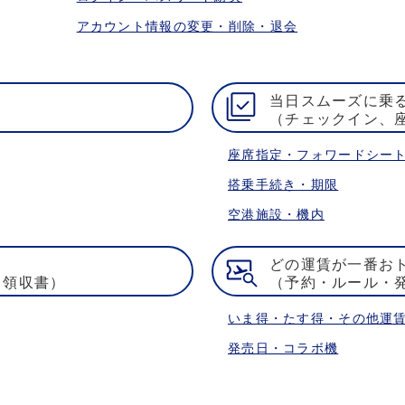
アカウント情報の変更・削除・退会
当日スムーズに乗
（チェックイン、
座席指定・フォワードシー
搭乗手続き・期限
空港施設・機内
どの運賃が一番お
・領収書）
（予約・ルール・
いま得・たす得・その他運
発売日・コラボ機