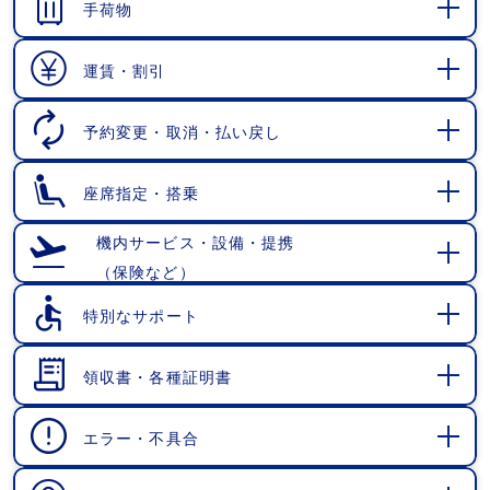
手荷物
開
く
運賃・割引
開
く
予約変更・取消・払い戻し
開
く
座席指定・搭乗
開
く
機内サービス・設備・提携
（保険など）
開
く
特別なサポート
開
く
領収書・各種証明書
開
く
エラー・不具合
開
く