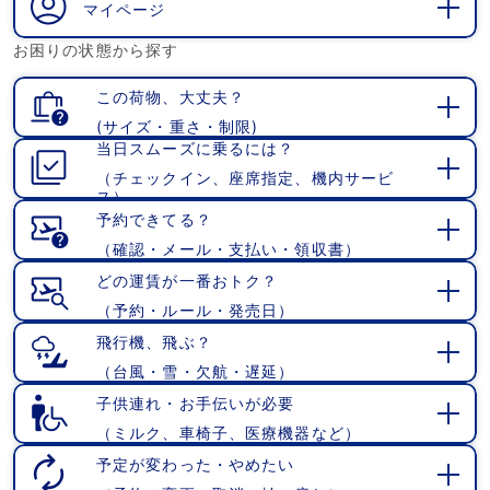
マイページ
開
お困りの状態から探す
く
この荷物、大丈夫？
(サイズ・重さ・制限)
開
当日スムーズに乗るには？
く
（チェックイン、座席指定、機内サービ
開
ス）
く
予約できてる？
（確認・メール・支払い・領収書）
開
く
どの運賃が一番おトク？
（予約・ルール・発売日）
開
く
飛行機、飛ぶ？
（台風・雪・欠航・遅延）
開
く
子供連れ・お手伝いが必要
（ミルク、車椅子、医療機器など）
開
く
予定が変わった・やめたい