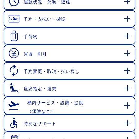
運航状況・欠航・遅延
開
く
予約・支払い・確認
開
く
手荷物
開
く
運賃・割引
開
く
予約変更・取消・払い戻し
開
く
座席指定・搭乗
開
く
機内サービス・設備・提携
（保険など）
開
く
特別なサポート
開
く