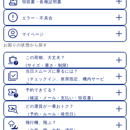
領収書・各種証明書
開
く
エラー・不具合
開
く
マイページ
開
お困りの状態から探す
く
この荷物、大丈夫？
(サイズ・重さ・制限)
開
当日スムーズに乗るには？
く
（チェックイン、座席指定、機内サービ
開
ス）
く
予約できてる？
（確認・メール・支払い・領収書）
開
く
どの運賃が一番おトク？
（予約・ルール・発売日）
開
く
飛行機、飛ぶ？