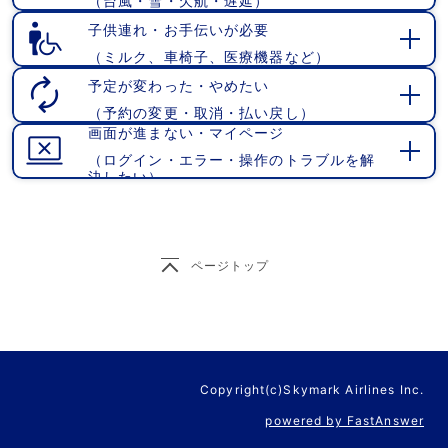
（台風・雪・欠航・遅延）
開
く
子供連れ・お手伝いが必要
（ミルク、車椅子、医療機器など）
開
く
予定が変わった・やめたい
（予約の変更・取消・払い戻し）
開
画面が進まない・マイページ
く
（ログイン・エラー・操作のトラブルを解
開
決したい）
く
ページトップ
Copyright(c)Skymark Airlines Inc.
powered by FastAnswer