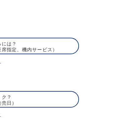
るには？
座席指定、機内サービス）
ト
トク？
発売日）
賃