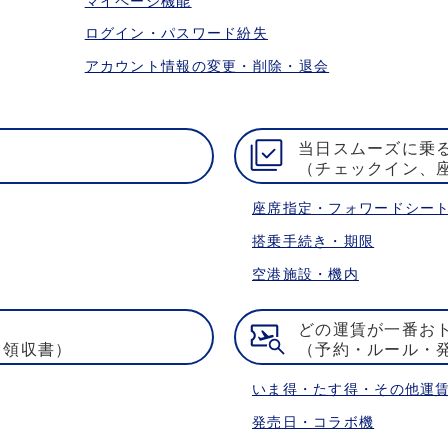
マイページ機能
ログイン・パスワード紛失
アカウント情報の変更・削除・退会
当日スムーズに乗
（チェックイン、
座席指定・フォワードシー
搭乗手続き・期限
空港施設・機内
どの運賃が一番お
・領収書）
（予約・ルール・
いま得・たす得・その他運
発売日・コラボ機