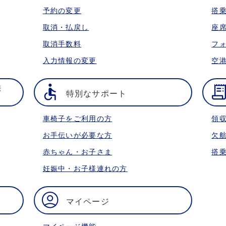
予約の変更
搭
取消・払戻し
座
取消手数料
フ
入力情報の変更
空
携
特別なサポート
車椅子をご利用の方
領
お手伝いが必要な方
欠
赤ちゃん・お子さま
搭
妊娠中・お子様連れの方
マイページ