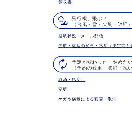
領収書
飛行機、飛ぶ？
（台風・雪・欠航・遅延
運航状況・メール配信
欠航・遅延の変更・払戻（決定前も
予定が変わった・やめた
（予約の変更・取消・払
取消・払戻し
変更
ケガや病気による変更・取消