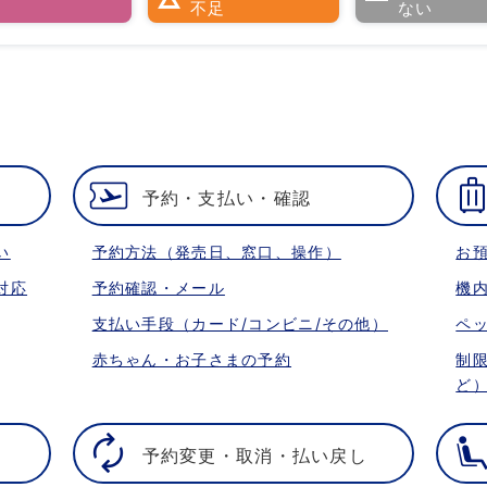
い
不足
ない
予約・支払い・確認
い
予約方法（発売日、窓口、操作）
お
対応
予約確認・メール
機
支払い手段（カード/コンビニ/その他）
ペ
赤ちゃん・お子さまの予約
制
ど
予約変更・取消・払い戻し