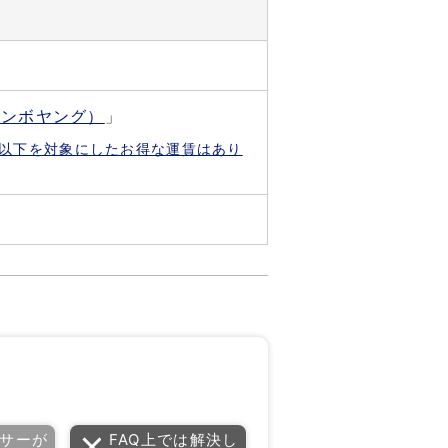
割（ボンボヤング）
」
歳以下を対象にしたお得な運賃はあり
。
サーが
FAQ上では解決し