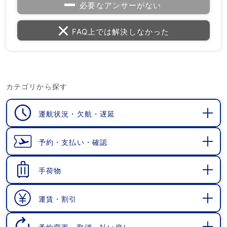
必要なアンサーがない
FAQ上では解決しなかった
カテゴリから探す
運航状況・欠航・遅延
開
く
予約・支払い・確認
開
く
手荷物
開
く
運賃・割引
開
く