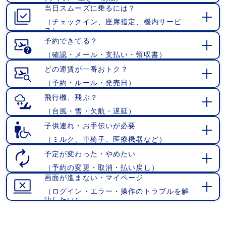
当日スムーズに乗るには？
く
（チェックイン、座席指定、機内サービ
開
ス）
く
予約できてる？
（確認・メール・支払い・領収書）
開
く
どの運賃が一番おトク？
（予約・ルール・発売日）
開
く
飛行機、飛ぶ？
（台風・雪・欠航・遅延）
開
く
子供連れ・お手伝いが必要
（ミルク、車椅子、医療機器など）
開
く
予定が変わった・やめたい
（予約の変更・取消・払い戻し）
開
画面が進まない・マイページ
く
（ログイン・エラー・操作のトラブルを解
開
決したい）
く