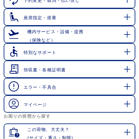
予約変更・取消・払い戻し
開
く
座席指定・搭乗
開
く
機内サービス・設備・提携
（保険など）
開
く
特別なサポート
開
く
領収書・各種証明書
開
く
エラー・不具合
開
く
マイページ
開
お困りの状態から探す
く
この荷物、大丈夫？
(サイズ・重さ・制限)
開