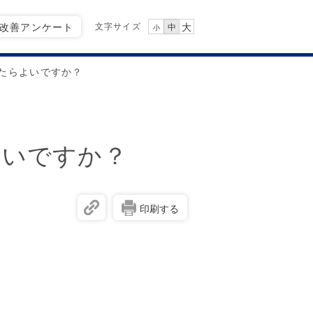
文字サイズ
Q改善アンケート
大
中
小
たらよいですか？
よいですか？
印刷する