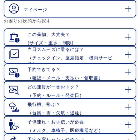
く
マイページ
開
お困りの状態から探す
く
この荷物、大丈夫？
(サイズ・重さ・制限)
開
当日スムーズに乗るには？
く
（チェックイン、座席指定、機内サービ
開
ス）
く
予約できてる？
（確認・メール・支払い・領収書）
開
く
どの運賃が一番おトク？
（予約・ルール・発売日）
開
く
飛行機、飛ぶ？
（台風・雪・欠航・遅延）
開
く
子供連れ・お手伝いが必要
（ミルク、車椅子、医療機器など）
開
く
予定が変わった・やめたい