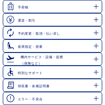
く
手荷物
開
く
運賃・割引
開
く
予約変更・取消・払い戻し
開
く
座席指定・搭乗
開
く
機内サービス・設備・提携
（保険など）
開
く
特別なサポート
開
く
領収書・各種証明書
開
く
エラー・不具合
開