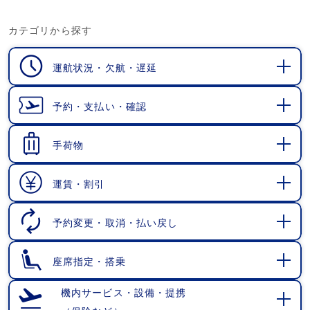
カテゴリから探す
運航状況・欠航・遅延
開
く
予約・支払い・確認
開
く
手荷物
開
く
運賃・割引
開
く
予約変更・取消・払い戻し
開
く
座席指定・搭乗
開
く
機内サービス・設備・提携