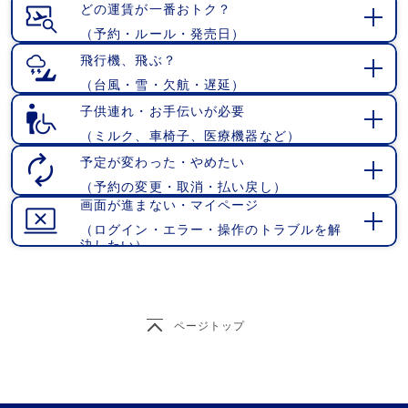
く
どの運賃が一番おトク？
（予約・ルール・発売日）
開
く
飛行機、飛ぶ？
（台風・雪・欠航・遅延）
開
く
子供連れ・お手伝いが必要
（ミルク、車椅子、医療機器など）
開
く
予定が変わった・やめたい
（予約の変更・取消・払い戻し）
開
画面が進まない・マイページ
く
（ログイン・エラー・操作のトラブルを解
開
決したい）
く
ページトップ