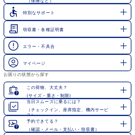
（保険など）
開
く
特別なサポート
開
く
領収書・各種証明書
開
く
エラー・不具合
開
く
マイページ
開
お困りの状態から探す
く
この荷物、大丈夫？
(サイズ・重さ・制限)
開
当日スムーズに乗るには？
く
（チェックイン、座席指定、機内サービ
開
ス）
く
予約できてる？
（確認・メール・支払い・領収書）
開