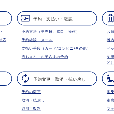
予約・支払い・確認
い
予約方法（発売日、窓口、操作）
お
対応
予約確認・メール
機
支払い手段（カード/コンビニ/その他）
ペ
赤ちゃん・お子さまの予約
制
ど
予約変更・取消・払い戻し
予約の変更
搭
取消・払戻し
座
取消手数料
フ