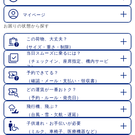
開
く
マイページ
開
お困りの状態から探す
く
この荷物、大丈夫？
(サイズ・重さ・制限)
開
当日スムーズに乗るには？
く
（チェックイン、座席指定、機内サービ
開
ス）
く
予約できてる？
（確認・メール・支払い・領収書）
開
く
どの運賃が一番おトク？
（予約・ルール・発売日）
開
く
飛行機、飛ぶ？
（台風・雪・欠航・遅延）
開
く
子供連れ・お手伝いが必要
（ミルク、車椅子、医療機器など）
開