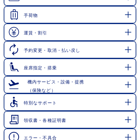
開
く
手荷物
開
く
運賃・割引
開
く
予約変更・取消・払い戻し
開
く
座席指定・搭乗
開
く
機内サービス・設備・提携
（保険など）
開
く
特別なサポート
開
く
領収書・各種証明書
開
く
エラー・不具合