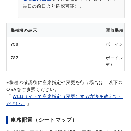
乗日の前日より確認可能）。
機種欄の表示
運航機種
738
ボーイング7
737
ボーイング7
材）
※機種の確認後に座席指定や変更を行う場合は、以下の
Q&Aをご参照ください。
「
WEBサイトで座席指定（変更）する方法を教えてく
ださい。
」
座席配置（シートマップ）