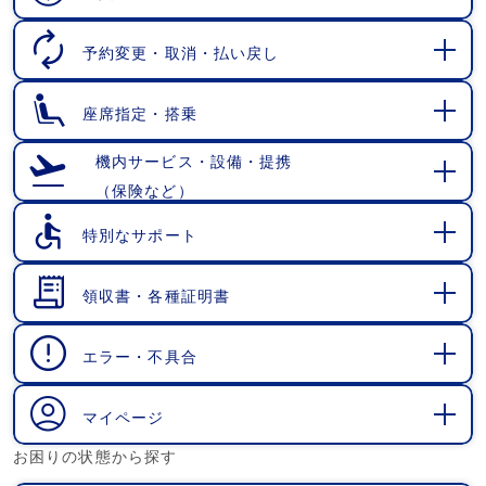
開
く
予約変更・取消・払い戻し
開
く
座席指定・搭乗
開
く
機内サービス・設備・提携
（保険など）
開
く
特別なサポート
開
く
領収書・各種証明書
開
く
エラー・不具合
開
く
マイページ
開
お困りの状態から探す
く