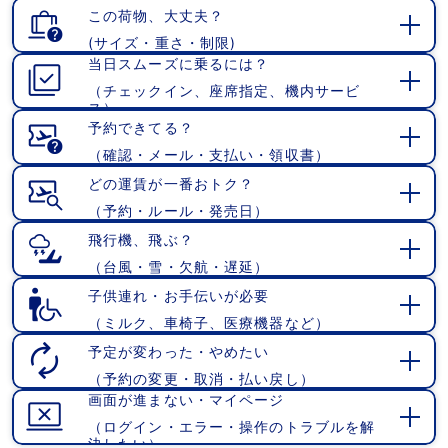
この荷物、大丈夫？
(サイズ・重さ・制限)
開
当日スムーズに乗るには？
く
（チェックイン、座席指定、機内サービ
開
ス）
く
予約できてる？
（確認・メール・支払い・領収書）
開
く
どの運賃が一番おトク？
（予約・ルール・発売日）
開
く
飛行機、飛ぶ？
（台風・雪・欠航・遅延）
開
く
子供連れ・お手伝いが必要
（ミルク、車椅子、医療機器など）
開
く
予定が変わった・やめたい
（予約の変更・取消・払い戻し）
開
画面が進まない・マイページ
く
（ログイン・エラー・操作のトラブルを解
開
決したい）