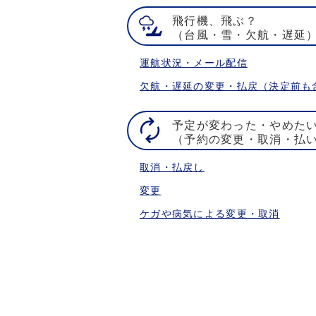
飛行機、飛ぶ？
（台風・雪・欠航・遅延
運航状況・メール配信
欠航・遅延の変更・払戻（決定前も
予定が変わった・やめた
（予約の変更・取消・払
取消・払戻し
変更
ケガや病気による変更・取消