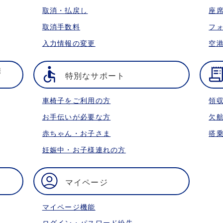
取消・払戻し
座
取消手数料
フ
入力情報の変更
空
携
特別なサポート
車椅子をご利用の方
領
お手伝いが必要な方
欠
赤ちゃん・お子さま
搭
妊娠中・お子様連れの方
マイページ
マイページ機能
ログイン・パスワード紛失