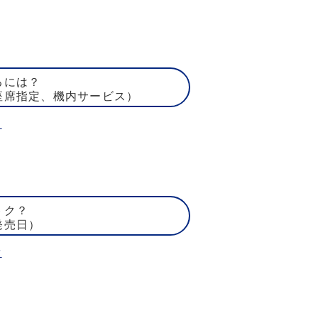
るには？
座席指定、機内サービス）
ト
トク？
発売日）
賃