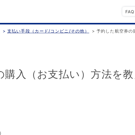
FA
認
>
支払い手段（カード/コンビニ/その他）
>
予約した航空券の
の購入（お支払い）方法を教
）