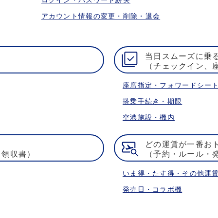
アカウント情報の変更・削除・退会
当日スムーズに乗
（チェックイン、
座席指定・フォワードシー
搭乗手続き・期限
空港施設・機内
どの運賃が一番お
・領収書）
（予約・ルール・
いま得・たす得・その他運
発売日・コラボ機