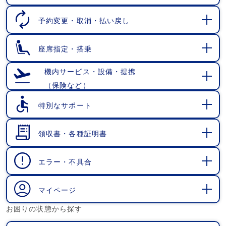
開
く
予約変更・取消・払い戻し
開
く
座席指定・搭乗
開
く
機内サービス・設備・提携
（保険など）
開
く
特別なサポート
開
く
領収書・各種証明書
開
く
エラー・不具合
開
く
マイページ
開
お困りの状態から探す
く