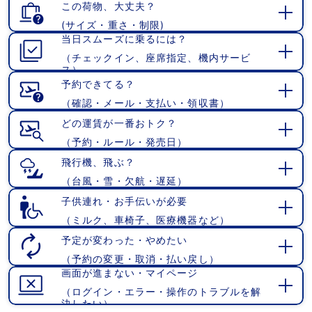
この荷物、大丈夫？
(サイズ・重さ・制限)
開
当日スムーズに乗るには？
く
（チェックイン、座席指定、機内サービ
開
ス）
く
予約できてる？
（確認・メール・支払い・領収書）
開
く
どの運賃が一番おトク？
（予約・ルール・発売日）
開
く
飛行機、飛ぶ？
（台風・雪・欠航・遅延）
開
く
子供連れ・お手伝いが必要
（ミルク、車椅子、医療機器など）
開
く
予定が変わった・やめたい
（予約の変更・取消・払い戻し）
開
画面が進まない・マイページ
く
（ログイン・エラー・操作のトラブルを解
開
決したい）