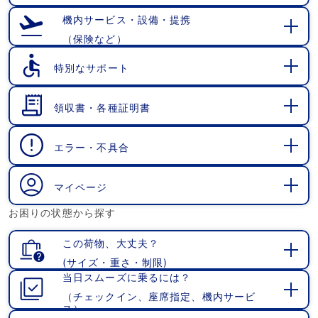
開
く
機内サービス・設備・提携
（保険など）
開
く
特別なサポート
開
く
領収書・各種証明書
開
く
エラー・不具合
開
く
マイページ
開
お困りの状態から探す
く
この荷物、大丈夫？
(サイズ・重さ・制限)
開
当日スムーズに乗るには？
く
（チェックイン、座席指定、機内サービ
開
ス）