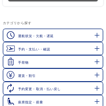
カテゴリから探す
運航状況・欠航・遅延
開
く
予約・支払い・確認
開
く
手荷物
開
く
運賃・割引
開
く
予約変更・取消・払い戻し
開
く
座席指定・搭乗