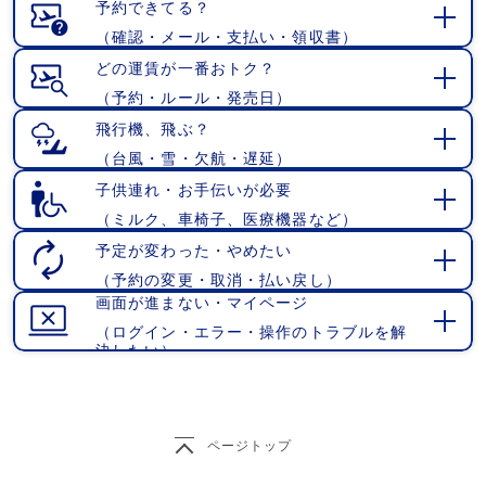
く
予約できてる？
（確認・メール・支払い・領収書）
開
く
どの運賃が一番おトク？
（予約・ルール・発売日）
開
く
飛行機、飛ぶ？
（台風・雪・欠航・遅延）
開
く
子供連れ・お手伝いが必要
（ミルク、車椅子、医療機器など）
開
く
予定が変わった・やめたい
（予約の変更・取消・払い戻し）
開
画面が進まない・マイページ
く
（ログイン・エラー・操作のトラブルを解
開
決したい）
く
ページトップ