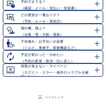
く
予約できてる？
（確認・メール・支払い・領収書）
開
く
どの運賃が一番おトク？
（予約・ルール・発売日）
開
く
飛行機、飛ぶ？
（台風・雪・欠航・遅延）
開
く
子供連れ・お手伝いが必要
（ミルク、車椅子、医療機器など）
開
く
予定が変わった・やめたい
（予約の変更・取消・払い戻し）
開
画面が進まない・マイページ
く
（ログイン・エラー・操作のトラブルを解
開
決したい）
く
ページトップ