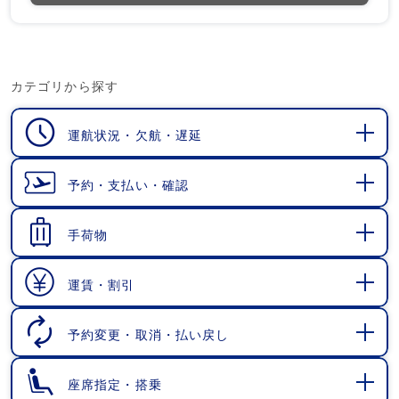
カテゴリから探す
運航状況・欠航・遅延
開
く
予約・支払い・確認
開
く
手荷物
開
く
運賃・割引
開
く
予約変更・取消・払い戻し
開
く
座席指定・搭乗