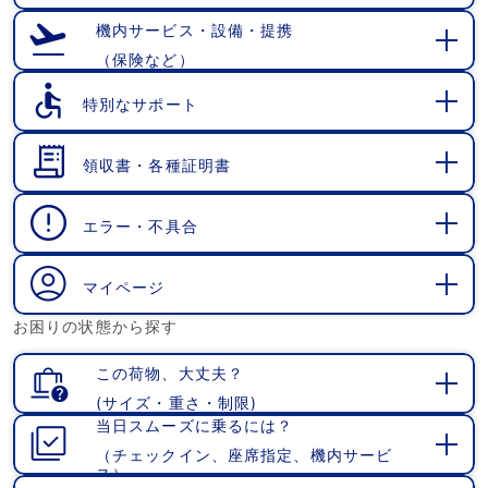
開
く
機内サービス・設備・提携
（保険など）
開
く
特別なサポート
開
く
領収書・各種証明書
開
く
エラー・不具合
開
く
マイページ
開
お困りの状態から探す
く
この荷物、大丈夫？
(サイズ・重さ・制限)
開
当日スムーズに乗るには？
く
（チェックイン、座席指定、機内サービ
開
ス）