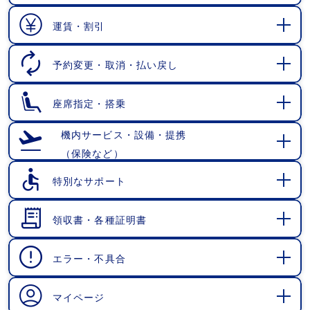
開
く
運賃・割引
開
く
予約変更・取消・払い戻し
開
く
座席指定・搭乗
開
く
機内サービス・設備・提携
（保険など）
開
く
特別なサポート
開
く
領収書・各種証明書
開
く
エラー・不具合
開
く
マイページ