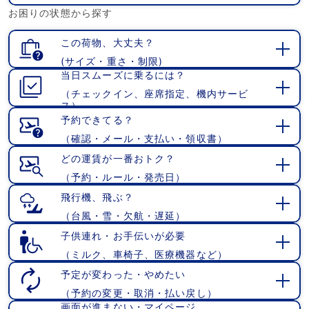
開
お困りの状態から探す
く
この荷物、大丈夫？
(サイズ・重さ・制限)
開
当日スムーズに乗るには？
く
（チェックイン、座席指定、機内サービ
開
ス）
く
予約できてる？
（確認・メール・支払い・領収書）
開
く
どの運賃が一番おトク？
（予約・ルール・発売日）
開
く
飛行機、飛ぶ？
（台風・雪・欠航・遅延）
開
く
子供連れ・お手伝いが必要
（ミルク、車椅子、医療機器など）
開
く
予定が変わった・やめたい
（予約の変更・取消・払い戻し）
開
画面が進まない・マイページ