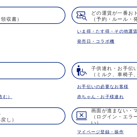
どの運賃が一番お
・領収書）
（予約・ルール・
いま得・たす得・その他運
発売日・コラボ機
子供連れ・お手伝
）
（ミルク、車椅子
お手伝いの必要なお客様
含む）
赤ちゃん・お子様連れ
画面が進まない・
い
（ログイン・エラ
い戻し）
い）
マイページ登録・操作