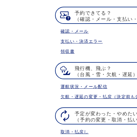
予約できてる？
（確認・メール・支払い
確認・メール
支払い・決済エラー
領収書
飛行機、飛ぶ？
（台風・雪・欠航・遅延
運航状況・メール配信
欠航・遅延の変更・払戻（決定前も
予定が変わった・やめた
（予約の変更・取消・払
取消・払戻し