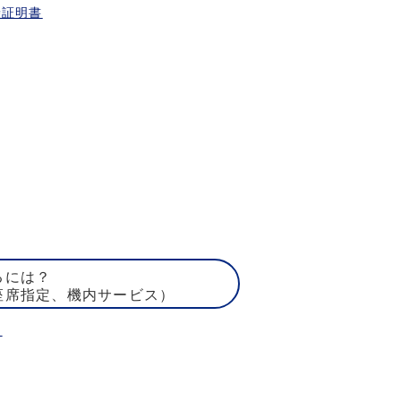
乗証明書
るには？
座席指定、機内サービス）
ト