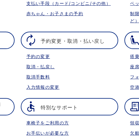
支払い手段（カード/コンビニ/その他）
ペ
赤ちゃん・お子さまの予約
制
ど
予約変更・取消・払い戻し
予約の変更
搭
取消・払戻し
座
取消手数料
フ
入力情報の変更
空
携
特別なサポート
車椅子をご利用の方
領
お手伝いが必要な方
欠