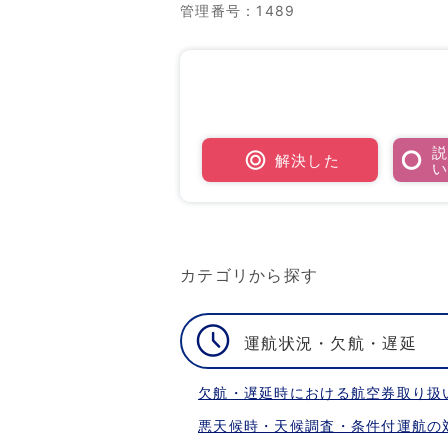
管理番号
：1489
解決した
カテゴリから探す
運航状況・欠航・遅延
欠航・遅延時における航空券取り扱
悪天候時・天候調査・条件付運航の