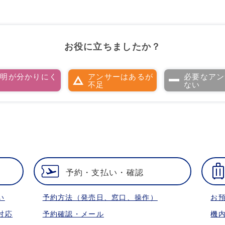
お役に立ちましたか？
説明が分かりにく
アンサーはあるが
必要なアン
い
不足
ない
予約・支払い・確認
い
予約方法（発売日、窓口、操作）
お
対応
予約確認・メール
機