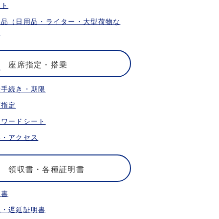
ット
限品（日用品・ライター・大型荷物な
）
座席指定・搭乗
乗手続き・期限
席指定
ォワードシート
港・アクセス
領収書・各種証明書
収書
航・遅延証明書