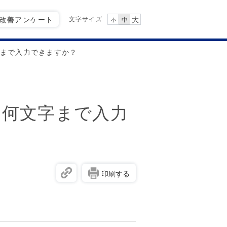
文字サイズ
Q改善アンケート
大
中
小
字まで入力できますか？
は何文字まで入力
印刷する