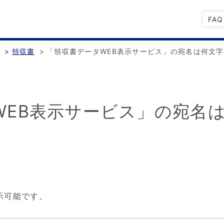
FA
書
>
領収書
>
「領収書データWEB表示サービス」の宛名は何文
WEB表示サービス」の宛名
示可能です。