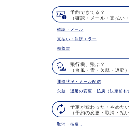
予約できてる？
（確認・メール・支払い
確認・メール
支払い・決済エラー
領収書
飛行機、飛ぶ？
（台風・雪・欠航・遅延
運航状況・メール配信
欠航・遅延の変更・払戻（決定前も
予定が変わった・やめた
（予約の変更・取消・払
取消・払戻し