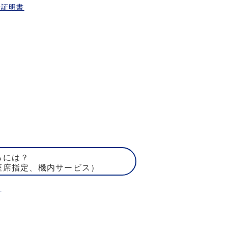
乗証明書
るには？
座席指定、機内サービス）
ト