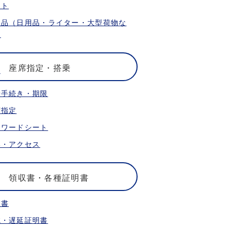
ット
限品（日用品・ライター・大型荷物な
）
座席指定・搭乗
乗手続き・期限
席指定
ォワードシート
港・アクセス
領収書・各種証明書
収書
航・遅延証明書