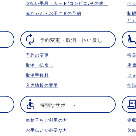
支払い手段（カード/コンビニ/その他）
ペ
赤ちゃん・お子さまの予約
制
ど
予約変更・取消・払い戻し
予約の変更
搭
取消・払戻し
座
取消手数料
フ
入力情報の変更
空
携
特別なサポート
車椅子をご利用の方
領
お手伝いが必要な方
欠