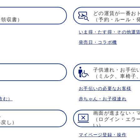
どの運賃が一番お
・領収書）
（予約・ルール・
いま得・たす得・その他運
発売日・コラボ機
子供連れ・お手伝
）
（ミルク、車椅子
お手伝いの必要なお客様
含む）
赤ちゃん・お子様連れ
画面が進まない・
い
（ログイン・エラ
い戻し）
い）
マイページ登録・操作