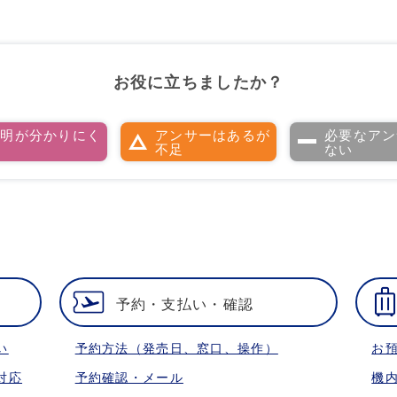
お役に立ちましたか？
説明が分かりにく
アンサーはあるが
必要なアン
い
不足
ない
予約・支払い・確認
い
予約方法（発売日、窓口、操作）
お
対応
予約確認・メール
機