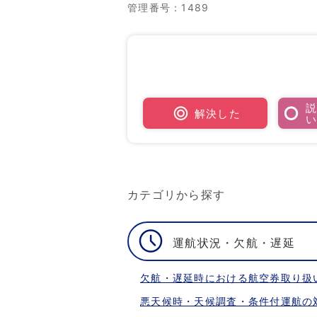
管理番号
：1489
解決した
カテゴリから探す
運航状況・欠航・遅延
欠航・遅延時における航空券取り扱
悪天候時・天候調査・条件付運航の