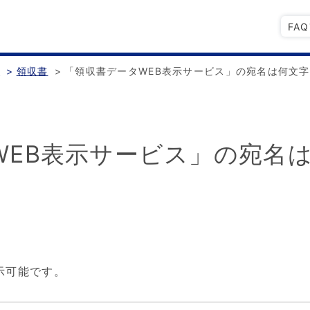
FA
書
>
領収書
>
「領収書データWEB表示サービス」の宛名は何文
WEB表示サービス」の宛名
示可能です。