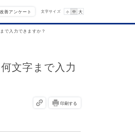
文字サイズ
Q改善アンケート
大
中
小
字まで入力できますか？
は何文字まで入力
印刷する