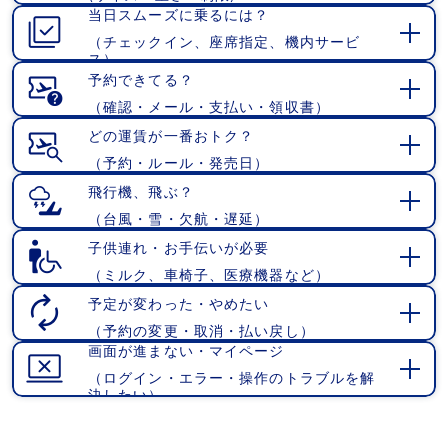
当日スムーズに乗るには？
く
（チェックイン、座席指定、機内サービ
開
ス）
く
予約できてる？
（確認・メール・支払い・領収書）
開
く
どの運賃が一番おトク？
（予約・ルール・発売日）
開
く
飛行機、飛ぶ？
（台風・雪・欠航・遅延）
開
く
子供連れ・お手伝いが必要
（ミルク、車椅子、医療機器など）
開
く
予定が変わった・やめたい
（予約の変更・取消・払い戻し）
開
画面が進まない・マイページ
く
（ログイン・エラー・操作のトラブルを解
開
決したい）
く