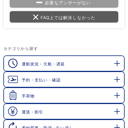
必要なアンサーがない
FAQ上では解決しなかった
カテゴリから探す
運航状況・欠航・遅延
開
く
予約・支払い・確認
開
く
手荷物
開
く
運賃・割引
開
く
予約変更・取消・払い戻し