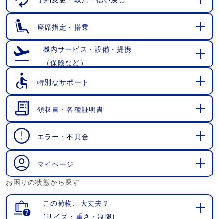
開
く
座席指定・搭乗
開
く
機内サービス・設備・提携
（保険など）
開
く
特別なサポート
開
く
領収書・各種証明書
開
く
エラー・不具合
開
く
マイページ
開
お困りの状態から探す
く
この荷物、大丈夫？
(サイズ・重さ・制限)
開