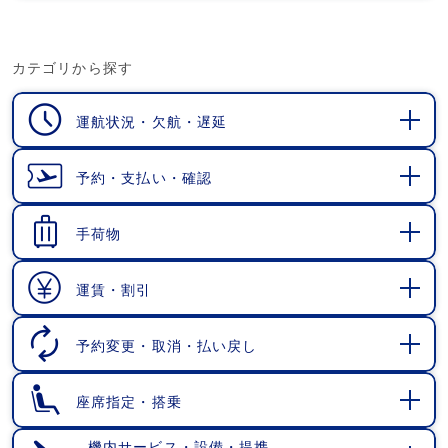
カテゴリから探す
運航状況・欠航・遅延
開
く
予約・支払い・確認
開
く
手荷物
開
く
運賃・割引
開
く
予約変更・取消・払い戻し
開
く
座席指定・搭乗
開
く
機内サービス・設備・提携