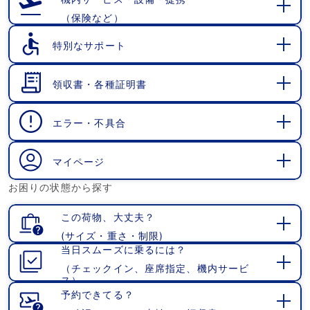
（保険など）
開
く
特別なサポート
開
く
領収書・各種証明書
開
く
エラー・不具合
開
く
マイページ
開
お困りの状態から探す
く
この荷物、大丈夫？
(サイズ・重さ・制限)
開
当日スムーズに乗るには？
く
（チェックイン、座席指定、機内サービ
開
ス）
く
予約できてる？