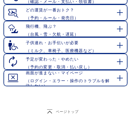
（確認・メール・支払い・領収書）
開
く
どの運賃が一番おトク？
（予約・ルール・発売日）
開
く
飛行機、飛ぶ？
（台風・雪・欠航・遅延）
開
く
子供連れ・お手伝いが必要
（ミルク、車椅子、医療機器など）
開
く
予定が変わった・やめたい
（予約の変更・取消・払い戻し）
開
画面が進まない・マイページ
く
（ログイン・エラー・操作のトラブルを解
開
決したい）
く
ページトップ