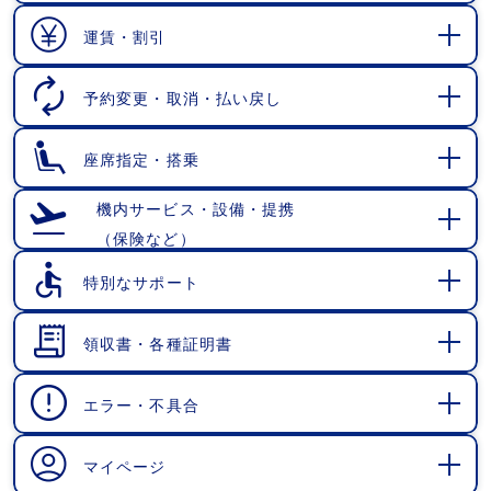
く
運賃・割引
開
く
予約変更・取消・払い戻し
開
く
座席指定・搭乗
開
く
機内サービス・設備・提携
（保険など）
開
く
特別なサポート
開
く
領収書・各種証明書
開
く
エラー・不具合
開
く
マイページ
開