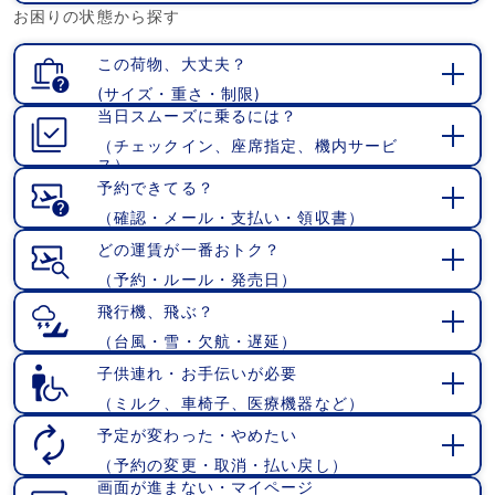
お困りの状態から探す
く
この荷物、大丈夫？
(サイズ・重さ・制限)
開
当日スムーズに乗るには？
く
（チェックイン、座席指定、機内サービ
開
ス）
く
予約できてる？
（確認・メール・支払い・領収書）
開
く
どの運賃が一番おトク？
（予約・ルール・発売日）
開
く
飛行機、飛ぶ？
（台風・雪・欠航・遅延）
開
く
子供連れ・お手伝いが必要
（ミルク、車椅子、医療機器など）
開
く
予定が変わった・やめたい
（予約の変更・取消・払い戻し）
開
画面が進まない・マイページ
く