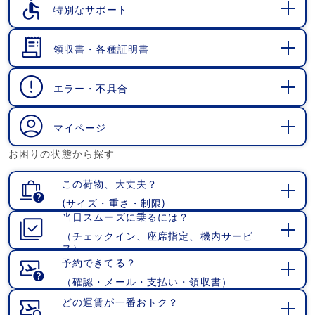
特別なサポート
開
く
領収書・各種証明書
開
く
エラー・不具合
開
く
マイページ
開
お困りの状態から探す
く
この荷物、大丈夫？
(サイズ・重さ・制限)
開
当日スムーズに乗るには？
く
（チェックイン、座席指定、機内サービ
開
ス）
く
予約できてる？
（確認・メール・支払い・領収書）
開
く
どの運賃が一番おトク？