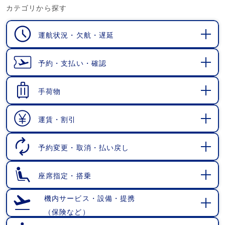
カテゴリから探す
運航状況・欠航・遅延
開
く
予約・支払い・確認
開
く
手荷物
開
く
運賃・割引
開
く
予約変更・取消・払い戻し
開
く
座席指定・搭乗
開
く
機内サービス・設備・提携
（保険など）
開
く