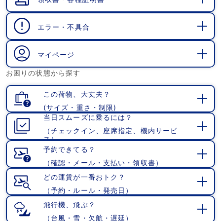
開
く
エラー・不具合
開
く
マイページ
開
お困りの状態から探す
く
この荷物、大丈夫？
(サイズ・重さ・制限)
開
当日スムーズに乗るには？
く
（チェックイン、座席指定、機内サービ
開
ス）
く
予約できてる？
（確認・メール・支払い・領収書）
開
く
どの運賃が一番おトク？
（予約・ルール・発売日）
開
く
飛行機、飛ぶ？
（台風・雪・欠航・遅延）
開