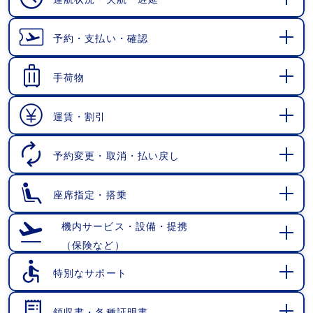
開
く
予約・支払い・確認
開
く
手荷物
開
く
運賃・割引
開
く
予約変更・取消・払い戻し
開
く
座席指定・搭乗
開
く
機内サービス・設備・提携
（保険など）
開
く
特別なサポート
開
く
領収書・各種証明書