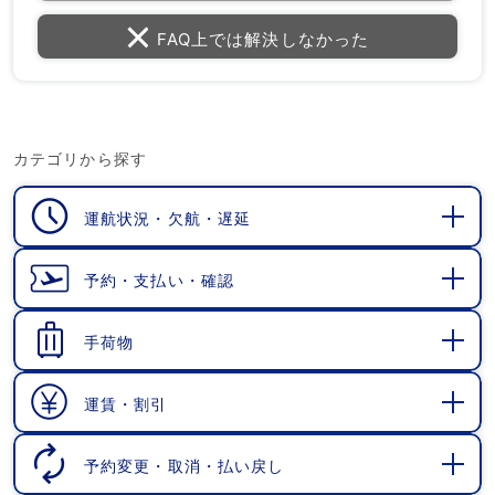
FAQ上では解決しなかった
カテゴリから探す
運航状況・欠航・遅延
開
く
予約・支払い・確認
開
く
手荷物
開
く
運賃・割引
開
く
予約変更・取消・払い戻し
開