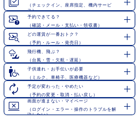
（チェックイン、座席指定、機内サービ
開
ス）
く
予約できてる？
（確認・メール・支払い・領収書）
開
く
どの運賃が一番おトク？
（予約・ルール・発売日）
開
く
飛行機、飛ぶ？
（台風・雪・欠航・遅延）
開
く
子供連れ・お手伝いが必要
（ミルク、車椅子、医療機器など）
開
く
予定が変わった・やめたい
（予約の変更・取消・払い戻し）
開
画面が進まない・マイページ
く
（ログイン・エラー・操作のトラブルを解
開
決したい）
く