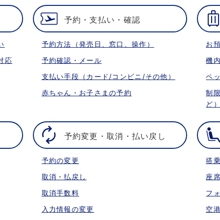
予約・支払い・確認
い
予約方法（発売日、窓口、操作）
お
対応
予約確認・メール
機
支払い手段（カード/コンビニ/その他）
ペ
赤ちゃん・お子さまの予約
制
ど
予約変更・取消・払い戻し
予約の変更
搭
取消・払戻し
座
取消手数料
フ
入力情報の変更
空