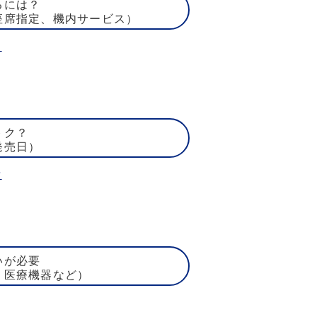
るには？
座席指定、機内サービス）
ト
トク？
発売日）
賃
いが必要
、医療機器など）