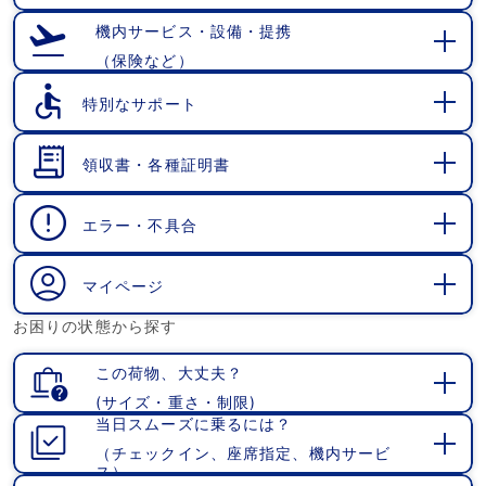
開
く
機内サービス・設備・提携
（保険など）
開
く
特別なサポート
開
く
領収書・各種証明書
開
く
エラー・不具合
開
く
マイページ
開
お困りの状態から探す
く
この荷物、大丈夫？
(サイズ・重さ・制限)
開
当日スムーズに乗るには？
く
（チェックイン、座席指定、機内サービ
開
ス）