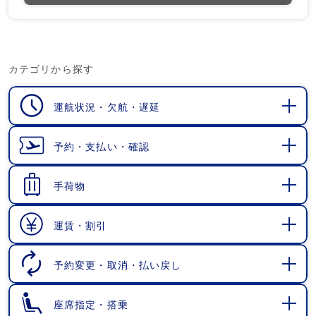
カテゴリから探す
運航状況・欠航・遅延
開
く
予約・支払い・確認
開
く
手荷物
開
く
運賃・割引
開
く
予約変更・取消・払い戻し
開
く
座席指定・搭乗