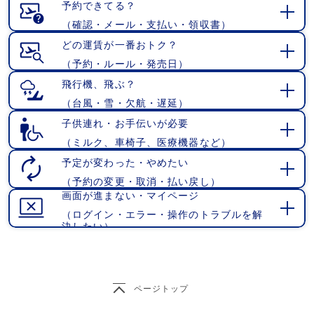
く
予約できてる？
（確認・メール・支払い・領収書）
開
く
どの運賃が一番おトク？
（予約・ルール・発売日）
開
く
飛行機、飛ぶ？
（台風・雪・欠航・遅延）
開
く
子供連れ・お手伝いが必要
（ミルク、車椅子、医療機器など）
開
く
予定が変わった・やめたい
（予約の変更・取消・払い戻し）
開
画面が進まない・マイページ
く
（ログイン・エラー・操作のトラブルを解
開
決したい）
く
ページトップ